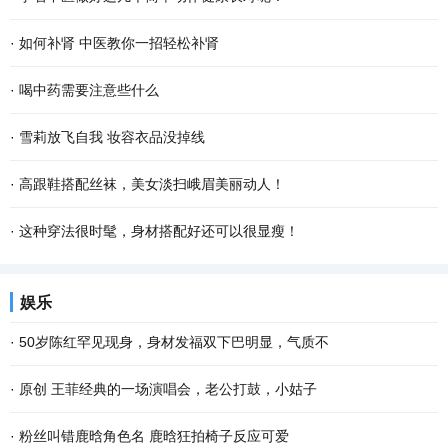
·
如何补肾 中医教你一招轻松补肾
·
喝中药需要注意些什么
·
雪莉放飞自我 妆容衣品没掉线
·
高跟鞋搭配丝袜，美女淡扫峨眉美丽动人！
·
这种穿法很时髦，身材搭配好还可以很显瘦！
娱乐
·
50岁陈红罕见现身，身材发福双下巴明显，气质不
·
原创 王菲经典的一场演唱会，老公打鼓，小姑子
·
粉丝叫错鹿晗角色名 鹿晗狂拍椅子反应可爱