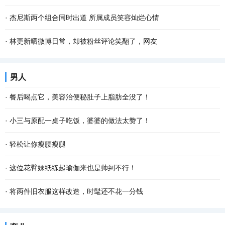
·
杰尼斯两个组合同时出道 所属成员笑容灿烂心情
·
林更新晒微博日常，却被粉丝评论笑翻了，网友
男人
·
餐后喝点它，美容治便秘肚子上脂肪全没了！
·
小三与原配一桌子吃饭，婆婆的做法太赞了！
·
轻松让你瘦腰瘦腿
·
这位花臂妹纸练起瑜伽来也是帅到不行！
·
将两件旧衣服这样改造，时髦还不花一分钱