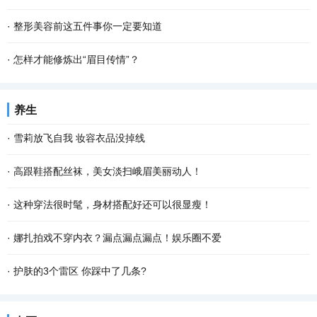
·
整形美容前这五件事你一定要知道
·
怎样才能修炼出“眉目传情”？
养生
·
雪莉放飞自我 妆容衣品没掉线
·
高跟鞋搭配丝袜，美女淡扫峨眉美丽动人！
·
这种穿法很时髦，身材搭配好还可以很显瘦！
·
娜扎拍戏不穿内衣？漏点漏点漏点！娱乐圈不爱
·
护肤的3个雷区 你踩中了几条?