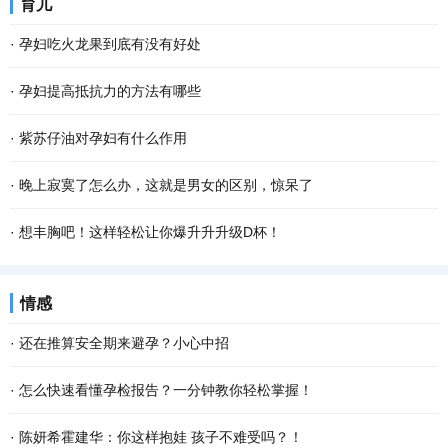
育儿
·
孕妇吃火龙果到底有没有好处
·
孕妇提高抵抗力的方法有哪些
·
紫苏仔油对孕妇有什么作用
·
晚上寂寞了怎么办，这就是男女的区别，惊呆了
·
想丰胸吧！这样轻松让你爆升升升级D杯！
情感
·
还在推算安全期来避孕？小心中招
·
怎么快速看懂孕检报告？一分钟教你轻松掌握！
·
陈妍希霍建华：你这样抱娃 孩子不难受吗？！